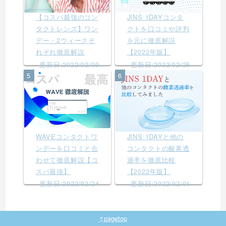
【コスパ最強のコン
JINS 1DAYコンタ
タクトレンズ】ワン
クトを口コミや評判
デー・2ウィークそ
を元に徹底解説
れぞれ徹底解説
【2022年版】
更新日:2022/02/09
更新日:2022/02/25
5
6
WAVEコンタクトワ
JINS 1DAYと他の
ンデーを口コミと合
コンタクトの酸素透
わせて徹底解説【コ
過率を徹底比較
スパ最強】
【2022年版】
更新日:2022/02/24
更新日:2022/02/01
↑pagetop