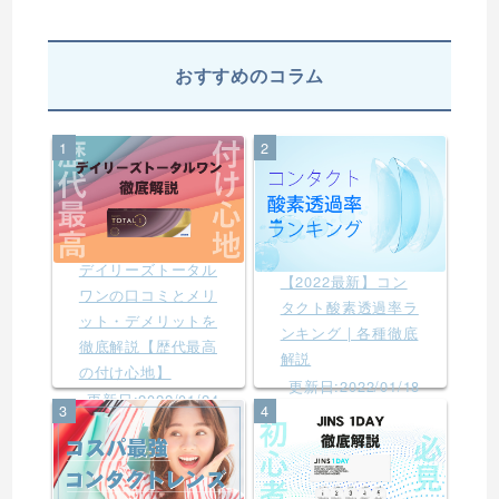
おすすめのコラム
1
2
デイリーズトータル
【2022最新】コン
ワンの口コミとメリ
タクト酸素透過率ラ
ット・デメリットを
ンキング | 各種徹底
徹底解説【歴代最高
解説
の付け心地】
更新日:2022/01/18
更新日:2022/01/24
3
4