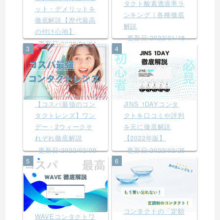
タクト酸素透過率ラ
ット・デメリットを
ンキング | 各種徹底
徹底解説【歴代最高
解説
の付け心地】
更新日:2022/01/18
更新日:2022/01/24
3
4
【コスパ最強のコン
JINS 1DAYコンタ
タクトレンズ】ワン
クトを口コミや評判
デー・2ウィークそ
を元に徹底解説
れぞれ徹底解説
【2022年版】
更新日:2022/02/09
更新日:2022/02/25
5
6
コンタクトの「定額
WAVEコンタクトワ