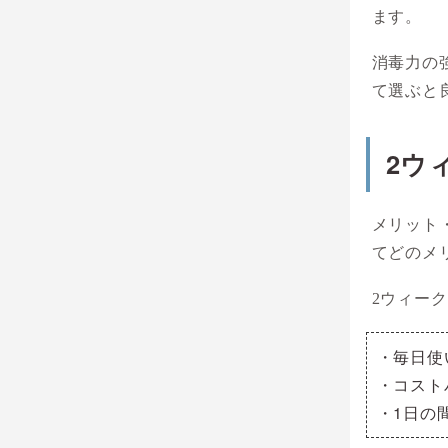
ます。
消毒力の
て選ぶと
2ウ
メリット
てどのメ
2ウィー
・毎日使
・コスト
・1日の