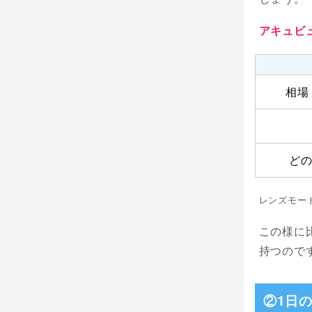
アキュビ
相場
ど
レンズモー
この様に
持つので
②1日