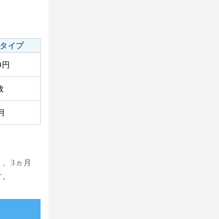
タイプ
80円
枚
月
、3ヵ月
す。