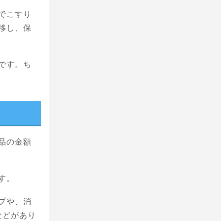
でこすり
移し、保
です。ち
品の金額
す。
プや、消
などがあり