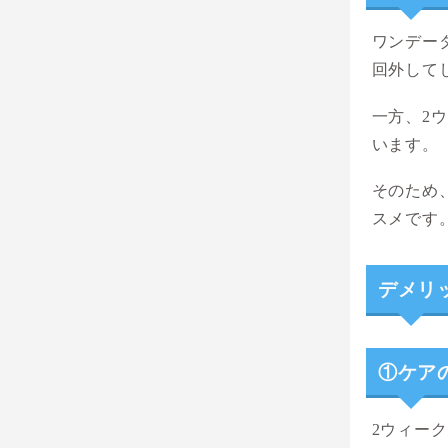
ワンデー
回外して
一方、2
います。
そのため
スメです
デメリ
①ケア
2ウィー