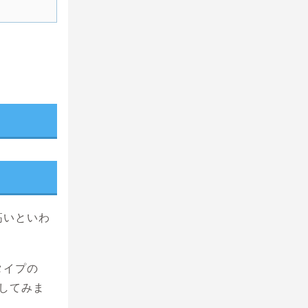
ト
高いといわ
タイプの
してみま