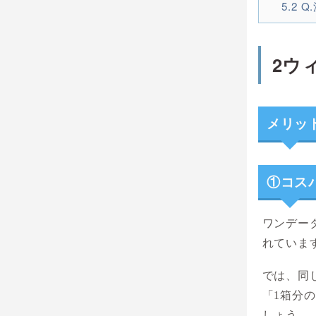
5.2
Q
2ウ
メリッ
①コス
ワンデー
れていま
では、同
「1箱分
しょう。