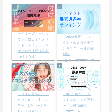
1
2
デイリーズトータル
【2022最新】コン
ワンの口コミとメリ
タクト酸素透過率ラ
ット・デメリットを
ンキング | 各種徹底
徹底解説【歴代最高
解説
の付け心地】
更新日:2022/01/18
更新日:2022/01/24
3
4
【コスパ最強のコン
JINS 1DAYコンタ
タクトレンズ】ワン
クトを口コミや評判
デー・2ウィークそ
を元に徹底解説
れぞれ徹底解説
【2022年版】