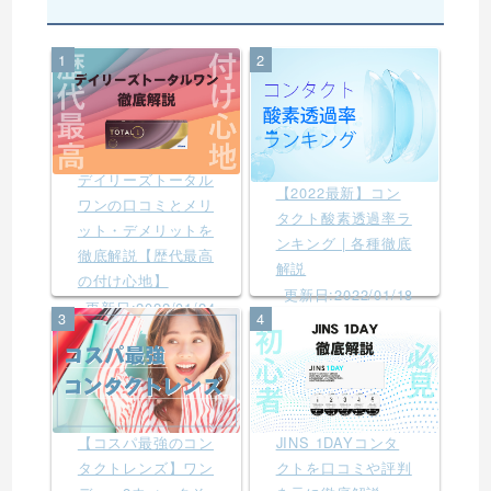
1
2
デイリーズトータル
【2022最新】コン
ワンの口コミとメリ
タクト酸素透過率ラ
ット・デメリットを
ンキング | 各種徹底
徹底解説【歴代最高
解説
の付け心地】
更新日:2022/01/18
更新日:2022/01/24
3
4
【コスパ最強のコン
JINS 1DAYコンタ
タクトレンズ】ワン
クトを口コミや評判