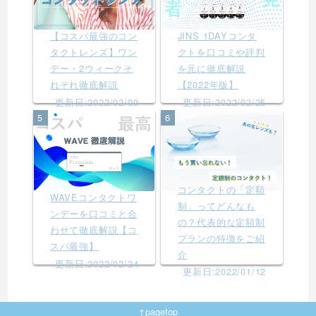
【コスパ最強のコン
JINS 1DAYコンタ
タクトレンズ】ワン
クトを口コミや評判
デー・2ウィークそ
を元に徹底解説
れぞれ徹底解説
【2022年版】
更新日:2022/02/09
更新日:2022/02/25
5
6
コンタクトの「定額
WAVEコンタクトワ
制」ってどんなも
ンデーを口コミと合
の？代表的な定額制
わせて徹底解説【コ
プランの特徴をご紹
スパ最強】
介
更新日:2022/02/24
更新日:2022/01/12
↑pagetop