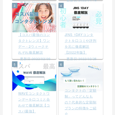
更新日:2022/01/24
3
4
【コスパ最強のコン
JINS 1DAYコンタ
タクトレンズ】ワン
クトを口コミや評判
デー・2ウィークそ
を元に徹底解説
れぞれ徹底解説
【2022年版】
更新日:2022/02/09
更新日:2022/02/25
5
6
コンタクトの「定額
WAVEコンタクトワ
制」ってどんなも
ンデーを口コミと合
の？代表的な定額制
わせて徹底解説【コ
プランの特徴をご紹
スパ最強】
介