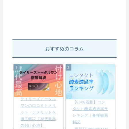
おすすめのコラム
1
2
デイリーズトータル
【2022最新】コン
ワンの口コミとメリ
タクト酸素透過率ラ
ット・デメリットを
ンキング | 各種徹底
徹底解説【歴代最高
解説
の付け心地】
更新日:2022/01/18