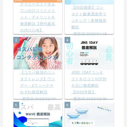
デイリーズトータル
【2022最新】コン
ワンの口コミとメリ
タクト酸素透過率ラ
ット・デメリットを
ンキング | 各種徹底
徹底解説【歴代最高
解説
の付け心地】
更新日:2022/01/18
更新日:2022/01/24
3
4
【コスパ最強のコン
JINS 1DAYコンタ
タクトレンズ】ワン
クトを口コミや評判
デー・2ウィークそ
を元に徹底解説
れぞれ徹底解説
【2022年版】
更新日:2022/02/09
更新日:2022/02/25
5
6