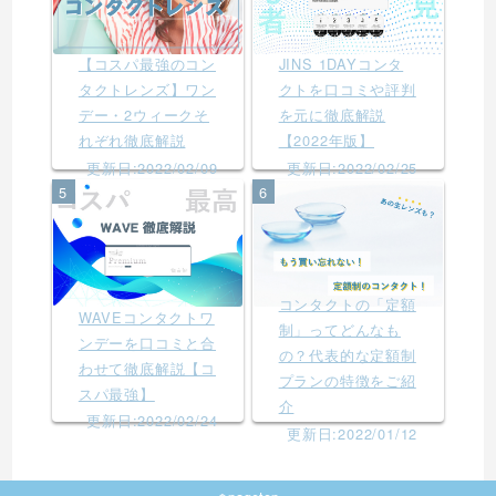
【コスパ最強のコン
JINS 1DAYコンタ
タクトレンズ】ワン
クトを口コミや評判
デー・2ウィークそ
を元に徹底解説
れぞれ徹底解説
【2022年版】
更新日:2022/02/09
更新日:2022/02/25
5
6
コンタクトの「定額
WAVEコンタクトワ
制」ってどんなも
ンデーを口コミと合
の？代表的な定額制
わせて徹底解説【コ
プランの特徴をご紹
スパ最強】
介
更新日:2022/02/24
更新日:2022/01/12