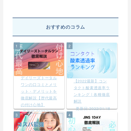
おすすめのコラム
1
2
デイリーズトータル
【2022最新】コン
ワンの口コミとメリ
タクト酸素透過率ラ
ット・デメリットを
ンキング | 各種徹底
徹底解説【歴代最高
解説
の付け心地】
更新日:2022/01/18
更新日:2022/01/24
3
4