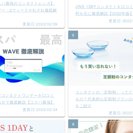
スパ最強のコンタクトレンズ】
JINS 1DAYコンタクトを口コ
デー・2ウィークそれぞれ徹底解
判を元に徹底解説【2022年版
更新日:2022/
更新日:2022/02/09
6
コンタクトの「定額制」ってど
VEコンタクトワンデーを口コミ
もの？代表的な定額制プランの
わせて徹底解説【コスパ最強】
をご紹介
更新日:2022/02/24
更新日:2022/
8