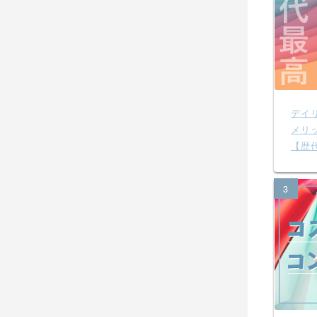
デイ
メリ
【歴
3