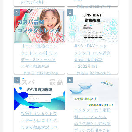
の付け心地】
更新日:2022/01/18
更新日:2022/01/24
3
4
【コスパ最強のコン
JINS 1DAYコンタ
タクトレンズ】ワン
クトを口コミや評判
デー・2ウィークそ
を元に徹底解説
れぞれ徹底解説
【2022年版】
更新日:2022/02/09
更新日:2022/02/25
5
6
コンタクトの「定額
WAVEコンタクトワ
制」ってどんなも
ンデーを口コミと合
の？代表的な定額制
わせて徹底解説【コ
プランの特徴をご紹