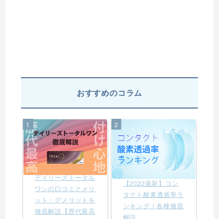
おすすめのコラム
1
2
デイリーズトータル
【2022最新】コン
ワンの口コミとメリ
タクト酸素透過率ラ
ット・デメリットを
ンキング | 各種徹底
徹底解説【歴代最高
解説