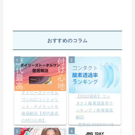
おすすめのコラム
1
2
デイリーズトータル
【2022最新】コン
ワンの口コミとメリ
タクト酸素透過率ラ
ット・デメリットを
ンキング | 各種徹底
徹底解説【歴代最高
解説
の付け心地】
更新日:2022/01/18
更新日:2022/01/24
3
4