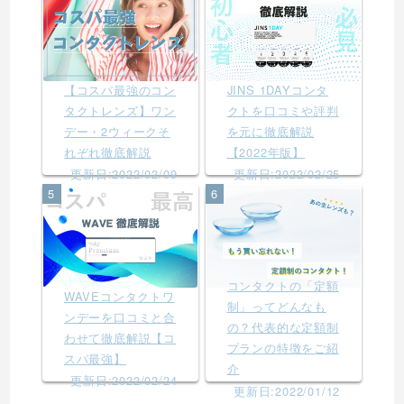
【コスパ最強のコン
JINS 1DAYコンタ
タクトレンズ】ワン
クトを口コミや評判
デー・2ウィークそ
を元に徹底解説
れぞれ徹底解説
【2022年版】
更新日:2022/02/09
更新日:2022/02/25
5
6
コンタクトの「定額
WAVEコンタクトワ
制」ってどんなも
ンデーを口コミと合
の？代表的な定額制
わせて徹底解説【コ
プランの特徴をご紹
スパ最強】
介
更新日:2022/02/24
更新日:2022/01/12