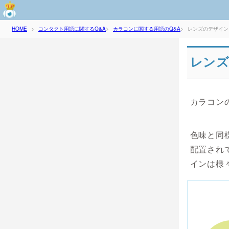
コンタクト用語に関するQ&A
カラコンに関する用語のQ&A
レンズのデザイン
HOME
>
>
>
レン
カラコン
色味と同
配置され
インは様