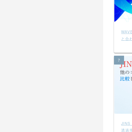
WA
と合
7
JIN
透過