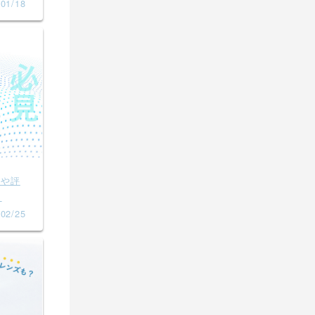
01/18
ミや評
】
02/25