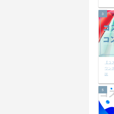
3
【コ
ワン
説
5