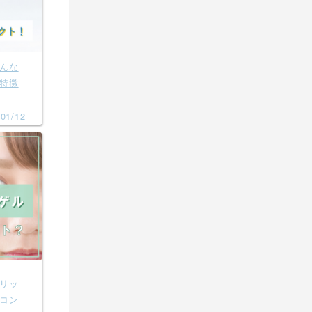
んな
特徴
01/12
リッ
コン