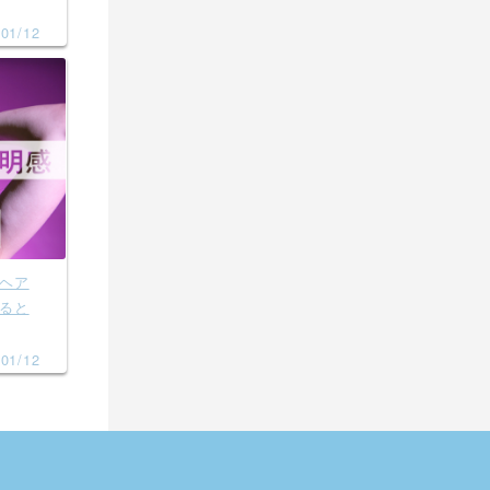
01/12
ヘア
ると
01/12