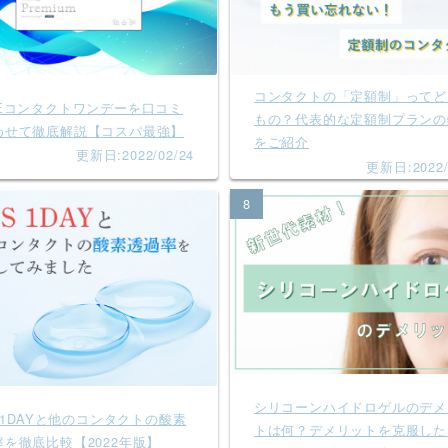
コンタクトの「定額制」ってど
VEコンタクトワンデーを口コミ
もの？代表的な定額制プランの
わせて徹底解説【コスパ最強】
をご紹介
更新日:2022/02/24
更新日:2022/
8
シリコーンハイドロゲルのデメ
S 1DAYと他のコンタクトの酸素
トは何？デメリットを克服した
率を徹底比較【2022年版】