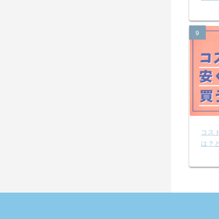
9
コス
は？