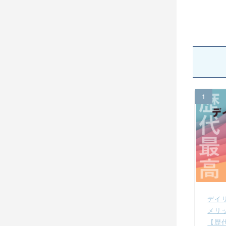
1
デイ
メリ
【歴