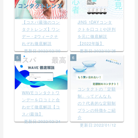
【コスパ最強のコン
JINS 1DAYコンタ
タクトレンズ】ワン
クトを口コミや評判
デー・2ウィークそ
を元に徹底解説
れぞれ徹底解説
【2022年版】
更新日:2022/02/09
更新日:2022/02/25
5
6
コンタクトの「定額
WAVEコンタクトワ
制」ってどんなも
ンデーを口コミと合
の？代表的な定額制
わせて徹底解説【コ
プランの特徴をご紹
スパ最強】
介
更新日:2022/02/24
更新日:2022/01/12