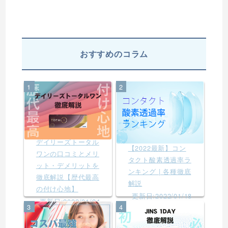
おすすめのコラム
1
2
デイリーズトータル
【2022最新】コン
ワンの口コミとメリ
タクト酸素透過率ラ
ット・デメリットを
ンキング | 各種徹底
徹底解説【歴代最高
解説
の付け心地】
更新日:2022/01/18
更新日:2022/01/24
3
4