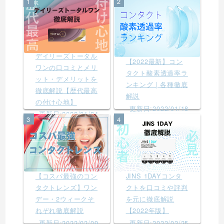
1
2
デイリーズトータル
【2022最新】コン
ワンの口コミとメリ
タクト酸素透過率ラ
ット・デメリットを
ンキング | 各種徹底
徹底解説【歴代最高
解説
の付け心地】
更新日:2022/01/18
更新日:2022/01/24
3
4
【コスパ最強のコン
JINS 1DAYコンタ
タクトレンズ】ワン
クトを口コミや評判
デー・2ウィークそ
を元に徹底解説
れぞれ徹底解説
【2022年版】
更新日:2022/02/09
更新日:2022/02/25