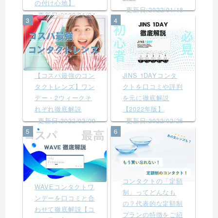
の付け心地】
更新日:2022/01/18
更新日:2022/01/24
3
4
【コスパ最強のコン
JINS 1DAYコンタ
タクトレンズ】ワン
クトを口コミや評判
デー・2ウィークそ
を元に徹底解説
れぞれ徹底解説
【2022年版】
更新日:2022/02/09
更新日:2022/02/25
5
6
コンタクトの「定額
WAVEコンタクトワ
制」ってどんなも
ンデーを口コミと合
の？代表的な定額制
わせて徹底解説【コ
プランの特徴をご紹