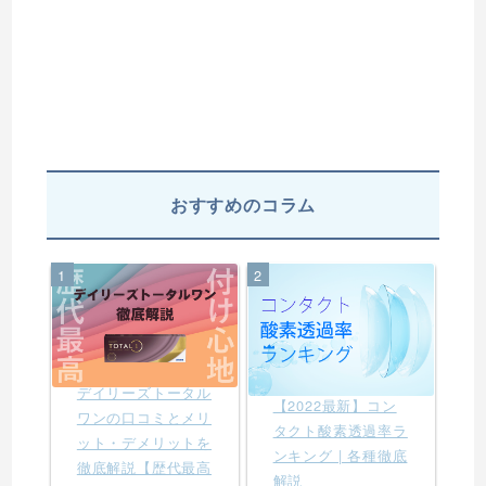
おすすめのコラム
1
2
デイリーズトータル
【2022最新】コン
ワンの口コミとメリ
タクト酸素透過率ラ
ット・デメリットを
ンキング | 各種徹底
徹底解説【歴代最高
解説