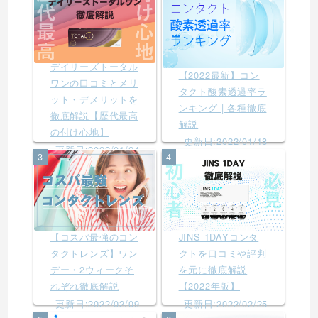
デイリーズトータル
【2022最新】コン
ワンの口コミとメリ
タクト酸素透過率ラ
ット・デメリットを
ンキング | 各種徹底
徹底解説【歴代最高
解説
の付け心地】
更新日:2022/01/18
更新日:2022/01/24
3
4
【コスパ最強のコン
JINS 1DAYコンタ
タクトレンズ】ワン
クトを口コミや評判
デー・2ウィークそ
を元に徹底解説
れぞれ徹底解説
【2022年版】
更新日:2022/02/09
更新日:2022/02/25