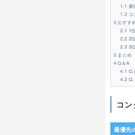
1.1
最
1.2
コ
2
おすす
2.1
1
2.2
2
2.3
3
3
まとめ
4
Q＆A
4.1
Q
4.2
Q
コン
最優先