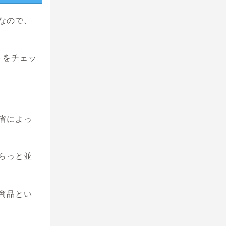
なので、
トをチェッ
省によっ
らっと並
商品とい