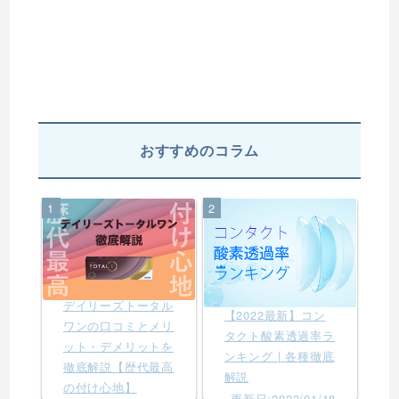
おすすめのコラム
1
2
デイリーズトータル
【2022最新】コン
ワンの口コミとメリ
タクト酸素透過率ラ
ット・デメリットを
ンキング | 各種徹底
徹底解説【歴代最高
解説
の付け心地】
更新日:2022/01/18