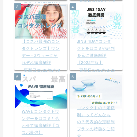
更新日:2022/01/24
3
4
【コスパ最強のコン
JINS 1DAYコンタ
タクトレンズ】ワン
クトを口コミや評判
デー・2ウィークそ
を元に徹底解説
れぞれ徹底解説
【2022年版】
更新日:2022/02/09
更新日:2022/02/25
5
6
コンタクトの「定額
WAVEコンタクトワ
制」ってどんなも
ンデーを口コミと合
の？代表的な定額制
わせて徹底解説【コ
プランの特徴をご紹
スパ最強】
介