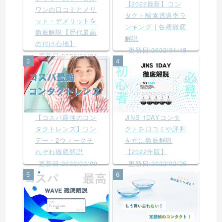
【2022最新】コン
ワンの口コミとメリ
タクト酸素透過率ラ
ット・デメリットを
ンキング | 各種徹底
徹底解説【歴代最高
解説
の付け心地】
更新日:2022/01/18
更新日:2022/01/24
3
4
【コスパ最強のコン
JINS 1DAYコンタ
タクトレンズ】ワン
クトを口コミや評判
デー・2ウィークそ
を元に徹底解説
れぞれ徹底解説
【2022年版】
更新日:2022/02/09
更新日:2022/02/25
5
6