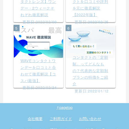
タクトレンズ】ワン
クトを口コミや評判
デー・2ウィークそ
を元に徹底解説
れぞれ徹底解説
【2022年版】
更新日:2022/02/09
更新日:2022/02/25
5
6
コンタクトの「定額
WAVEコンタクトワ
制」ってどんなも
ンデーを口コミと合
の？代表的な定額制
わせて徹底解説【コ
プランの特徴をご紹
スパ最強】
介
更新日:2022/02/24
更新日:2022/01/12
↑pagetop
会社概要
ご利用ガイド
お問い合わせ