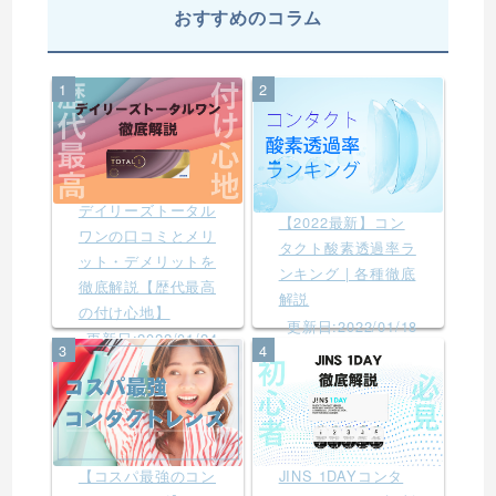
おすすめのコラム
1
2
デイリーズトータル
【2022最新】コン
ワンの口コミとメリ
タクト酸素透過率ラ
ット・デメリットを
ンキング | 各種徹底
徹底解説【歴代最高
解説
の付け心地】
更新日:2022/01/18
更新日:2022/01/24
3
4
【コスパ最強のコン
JINS 1DAYコンタ