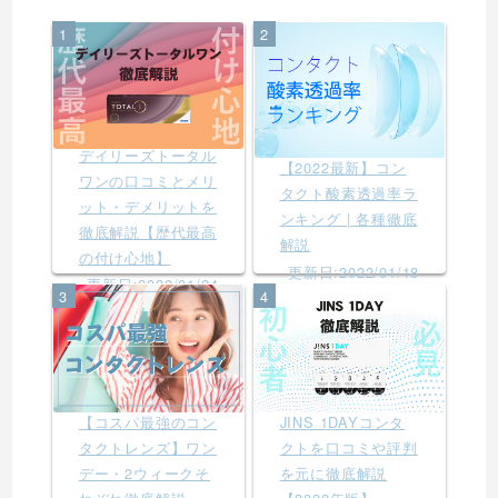
1
2
デイリーズトータル
【2022最新】コン
ワンの口コミとメリ
タクト酸素透過率ラ
ット・デメリットを
ンキング | 各種徹底
徹底解説【歴代最高
解説
の付け心地】
更新日:2022/01/18
更新日:2022/01/24
3
4
【コスパ最強のコン
JINS 1DAYコンタ
タクトレンズ】ワン
クトを口コミや評判
デー・2ウィークそ
を元に徹底解説