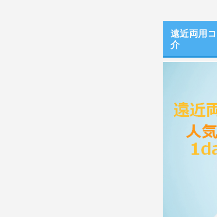
遠近両用コ
介