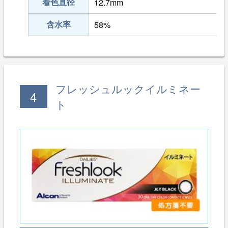
着色直径
12.7mm
含水率
58%
フレッシュルックイルミネー
4
ト